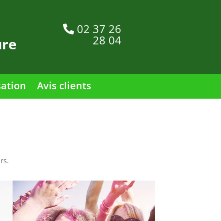
02 37 26
28 04
ure
sation
Avis clients
rs.